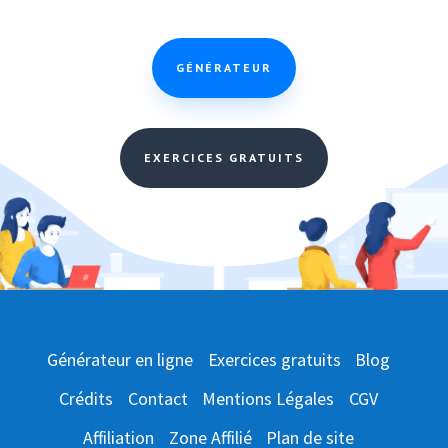
GÉNÉRATEUR
EXERCICES GRATUITS
Générateur en ligne
Exercices gratuits
Blog
Crédits
Contact
Mentions Légales
CGV
Affiliation
Zone Affilié
Plan de site